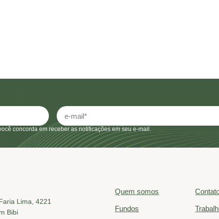
você concorda em receber as notificações em seu e-mail.
Quem somos
Contat
 Faria Lima, 4221
Fundos
Trabal
im Bibi