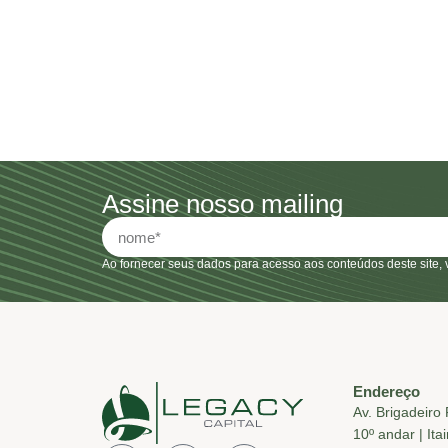
Assine nosso mailing
Ao fornecer seus dados para acesso aos conteúdos deste site, 
Endereço
Av. Brigadeiro
10º andar | Ita