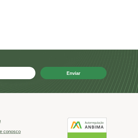
Enviar
o
he conosco