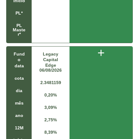
início
4
%
PL*
PL
Maste
r*
+
Fund
Legacy
C
o
Capital
D
Edge
I
data
06/08/2026
0
6
cota
/
2.3481159
0
dia
8
0,20%
/
mês
2
3,09%
0
ano
2
2,75%
6
12M
8,39%
0