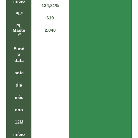
início
134,81%
,
0
PL*
5
619
%
PL
0
Maste
2.040
,
r*
2
1
Fund
%
o
8
data
,
3
7
cota
%
1
dia
4
,
mês
5
8
ano
%
9
12M
2
,
4
início