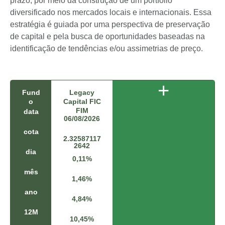
prazo, por meio da construção de um portfólio
diversificado nos mercados locais e internacionais. Essa
estratégia é guiada por uma perspectiva de preservação
de capital e pela busca de oportunidades baseadas na
identificação de tendências e/ou assimetrias de preço.
+
Fund
Legacy
C
o
Capital FIC
D
FIM
I
data
06/08/2026
0
6
cota
/
2.32587117
2642
0
dia
8
0,11%
/
mês
2
1,46%
0
ano
2
4,84%
6
12M
10,45%