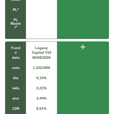
6
1
PL*
%
PL
Maste
r*
+
Fund
Legacy
C
o
Capital V10
D
I
data
06/08/2026
0
6
cota
1.2321959
/
0
dia
0,15%
8
/
mês
2,21%
2
0
ano
3,44%
2
6
12M
8,51%