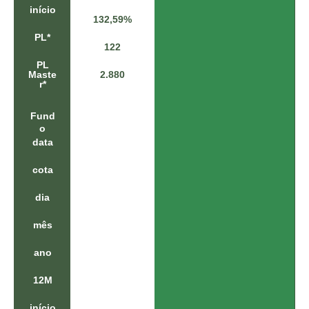
0
início
132,59%
,
0
PL*
5
122
%
PL
0
Maste
2.880
,
r*
2
1
Fund
%
o
8
data
,
3
7
cota
%
1
dia
4
,
mês
5
8
ano
%
1
12M
0
4
,
início