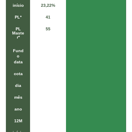
0
início
23,22%
,
0
PL*
41
5
%
PL
55
0
Maste
,
r*
2
1
Fund
%
o
8
data
,
3
7
cota
%
1
dia
4
,
mês
5
8
ano
%
3
12M
2
,
2